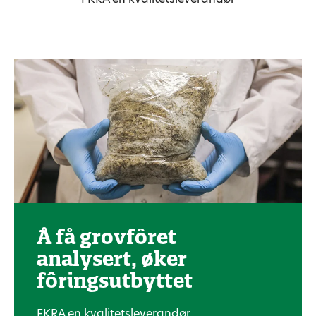
Å få grovfôret
analysert, øker
fôringsutbyttet
FKRA en kvalitetsleverandør