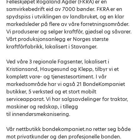
Felleskjøpet Rogaland Agder (FKRA) er en
samvirkebedrift eid av 7000 bønder. FKRA er en
spydspiss i utviklingen av landbruket, og en klar
markedsleder på flere av våre forretningsområder.
Vi produserer og selger kraftfôr, gjødsel og såvarer.
Vårt produksjonsanlegg er Norges største
kraftfôrfabrikk, lokalisert i Stavanger.
Ved våre 3 regionale Fagsenter, lokalisert i
Kristiansand, Haugesund og Klepp, tilbyr vi et
komplett vare- og tjenestesortiment. I vår
markedsområde har vi også 21 BondeKompaniet
butikker, 5 verksted og et stort mobilt
serviceapparat. Vi har salgsavdelinger for traktor,
maskiner og redskap, i tillegg
til innendørsmekanisering.
Vår nettbutikk bondekompaniet.no retter seg både
mot privatkunder og den profesjonelle bonden.